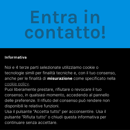
Entra in
contatto!
Informativa
SCRIVICI
Noi e 4 terze parti selezionate utilizziamo cookie o
info@studiodentisticofreewill.it
tecnologie simili per finalità tecniche e, con il tuo consenso,
anche per le finalità di
misurazione
come specificato nella
cookie policy
.
CHIAMACI
Puoi liberamente prestare, rifiutare o revocare il tuo
035 33 41 75
consenso, in qualsiasi momento, accedendo al pannello
delle preferenze. Il rifiuto del consenso può rendere non
disponibili le relative funzioni.
WHATSAPP
Usa il pulsante “Accetta tutto” per acconsentire. Usa il
pulsante “Rifiuta tutto” o chiudi questa informativa per
392 59 36 674
continuare senza accettare.