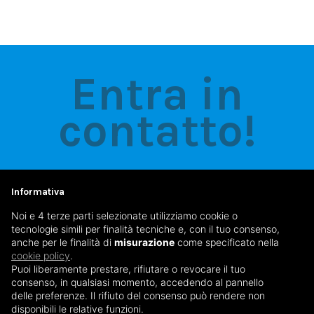
Entra in
contatto!
Informativa
SCRIVICI
Noi e 4 terze parti selezionate utilizziamo cookie o
info@studiodentisticofreewill.it
tecnologie simili per finalità tecniche e, con il tuo consenso,
anche per le finalità di
misurazione
come specificato nella
cookie policy
.
CHIAMACI
Puoi liberamente prestare, rifiutare o revocare il tuo
035 33 41 75
consenso, in qualsiasi momento, accedendo al pannello
delle preferenze. Il rifiuto del consenso può rendere non
disponibili le relative funzioni.